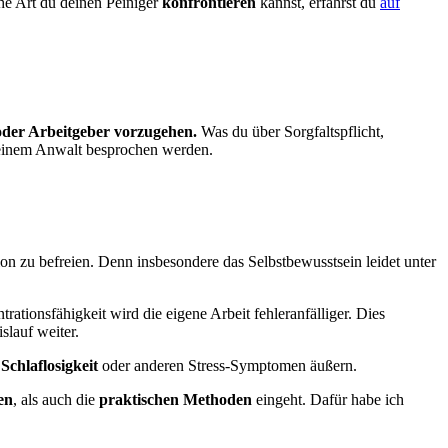
he Art du deinen Peiniger
konfrontieren
kannst, erfährst du
auf
oder Arbeitgeber vorzugehen.
Was du über Sorgfaltspflicht,
t einem Anwalt besprochen werden.
tion zu befreien. Denn insbesondere das Selbstbewusstsein leidet unter
ionsfähigkeit wird die eigene Arbeit fehleranfälliger. Dies
slauf weiter.
chlaflosigkeit
oder anderen Stress-Symptomen äußern.
en
, als auch die
praktischen Methoden
eingeht. Dafür habe ich