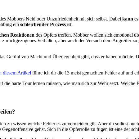
e des Mobbers Neid oder Unzufriedenheit mit sich selbst. Dabei
kann es 
Mobbing ein
schleichender Prozess
ist.
schen Reaktionen
des Opfers treffen. Mobber wollen sich emotional übe
r zurückgezogenes Verhalten, aber auch der Versuch dem Angreifer zu g
as Gefühl von Macht und Überlegenheit gibt, dass er haben möchte. Dab
n diesem Artikel
führe ich dir die 13 meist gemachten Fehler auf und erk
f die harte Tour lernen müssen, wie man sich zur Wehr setzt. Welche 
eifen?
eich zu wissen welche Fehler es zu vermeiden gilt. Aber du solltest a
ie Gegenoffensive gehst. Sich in die Opferrolle zu fügen ist eine der sch