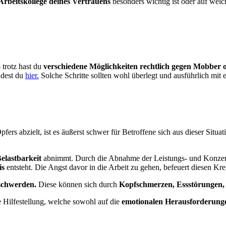
Arbeitskollege deines Vertrauens
besonders wichtig ist oder auf welc
 trotz hast du
verschiedene Möglichkeiten rechtlich gegen Mobber 
ndest du
hier.
Solche Schritte sollten wohl überlegt und ausführlich mi
fers abzielt, ist es äußerst schwer für Betroffene sich aus dieser Situa
elastbarkeit
abnimmt. Durch die Abnahme der Leistungs- und Konzentrat
is
entsteht. Die Angst davor in die Arbeit zu gehen, befeuert diesen Krei
schwerden.
Diese können sich durch
Kopfschmerzen, Essstörungen, S
 Hilfestellung, welche sowohl auf die
emotionalen Herausforderung